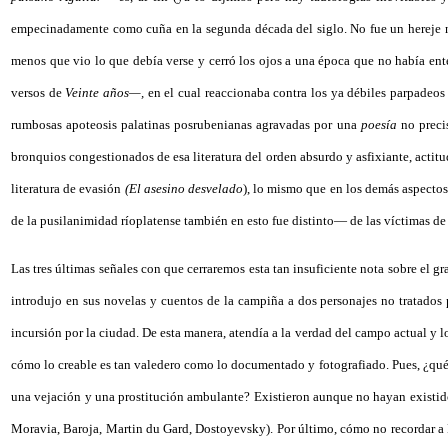
empecinadamente como cuña en la segunda década del siglo. No fue un hereje ni 
menos que vio lo que debía verse y cerró los ojos a una época que no había ent
versos de
Veinte años—,
en el cual reaccionaba contra los ya débiles parpadeo
rumbosas apoteosis palatinas posrubenianas agravadas por una
poesía
no preci
bronquios congestionados de esa literatura del orden absurdo y asfixiante, acti
literatura de evasión
(El asesino desvelado
), lo mismo que en los demás aspectos 
de la pusilanimidad ríoplatense también en esto fue distinto— de las víctimas de
Las tres últimas señales con que cerraremos esta tan insuficiente nota sobre el
introdujo en sus novelas y cuentos de la campiña a dos personajes no tratados p
incursión por la ciudad. De esta manera, atendía a la verdad del campo actual y 
cómo lo creable es tan valedero como lo documentado y fotografiado. Pues, ¿qué 
una vejación y una prostitución ambulante? Existieron aunque no hayan existido
Moravia, Baroja, Martin du Gard, Dostoyevsky). Por último, cómo no recordar a