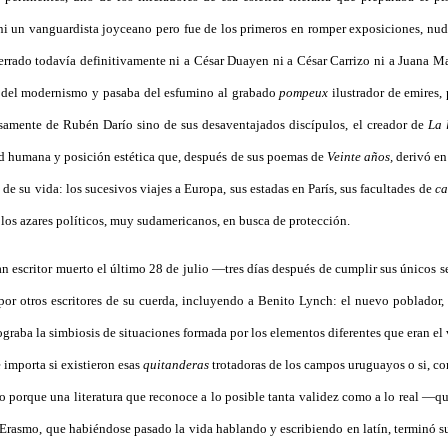
un vanguardista joyceano pero fue de los primeros en romper exposiciones, nudos
errado todavía definitivamente ni a César Duayen ni a César Carrizo ni a Juana M
s del modernismo y pasaba del esfumino al grabado
pompeux
ilustrador de emires, 
samente de Rubén Darío sino de sus desaventajados discípulos, el creador de
La 
tud humana y posición estética que, después de sus poemas de
Veinte años,
derivó en 
de su vida: los sucesivos viajes a Europa, sus estadas en París, sus facultades de
ca
 los azares políticos, muy sudamericanos, en busca de protección.
 gran escritor muerto el último 28 de julio —tres días después de cumplir sus único
or otros escritores de su cuerda, incluyendo a Benito Lynch: el nuevo poblador, ll
lograba la simbiosis de situaciones formada por los elementos diferentes que eran el
importa si existieron esas
quitanderas
trotadoras de los campos uruguayos o si, co
 porque una literatura que reconoce a lo posible tanta validez como a lo real —qu
 Erasmo, que habiéndose pasado la vida hablando y escribiendo en latín, terminó 