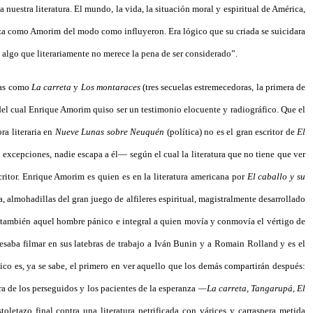
nuestra literatura. El mundo, la vida, la situación moral y espiritual de América,
 raza como Amorim del modo como influyeron. Era lógico que su criada se suicidara
 algo que literariamente no merece la pena de ser considerado”.
elas como
La carreta
y
Los montaraces
(tres secuelas estremecedoras, la primera de
 del cual Enrique Amorim quiso ser un testimonio elocuente y radiográfico. Que el
ra literaria en
Nueve Lunas sobre Neuquén
(política) no es el gran escritor de
El
 excepciones, nadie escapa a él— según el cual la literatura que no tiene que ver
ritor. Enrique Amorim es quien es en la literatura americana por
El caballo y su
, almohadillas del gran juego de alfileres espiritual, magistralmente desarrollado
es también aquel hombre pánico e integral a quien movía y conmovía el vértigo de
resaba filmar en sus latebras de trabajo a Iván Bunin y a Romain Rolland y es el
ico es, ya se sabe, el primero en ver aquello que los demás compartirán después:
ra de los perseguidos y los pacientes de la esperanza
—La carreta, Tangarupá, El
toletazo final contra una literatura petrificada con várices y carraspera metida