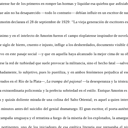
atense fue de los primeros en romper las hormas y liquidar esa quiebra que asfixiaba 
ón que aún no ha desaparecido —todo lo contrario— debían influir en un escritor de
morim declarara el 28 de septiembre de 1929: ‘‘La vieja generación de escritores es
l ánimo y en el intelecto de Amorim fueron el campo ríoplatense inspirador de nov
e siglo de hierro, cruento e injusto, inflige a los desheredados, documento visible
ivo en este pasaje social —y que en aquella haya alcanzado la
mejor
cima de su ob
e la red de turbiedad que suele provocar la militancia, sino el hecho fatal —salvo
hadamente, lo subjetivo, pues lo pueriliza, y en ambos fenómenos perjudica al esc
rados en el Río de la Plata—,
La trampa del pajonal
—la desesperanza y la tristeza
la extraordinaria policromía y la perfecta sobriedad en el estilo. Enrique Amorim 
 y quizás doliente mirada de una colina del Salto Oriental; es aquel a quien inte
minutos antes del suicidio del genial dramaturgo. El gran escritor, el poeta autént
 campaña uruguaya y el retratista a fuego de la miseria de los explotados, la amargu
pertinentes, uno de los iniciadores de esa estética literaria que preparaba el pis