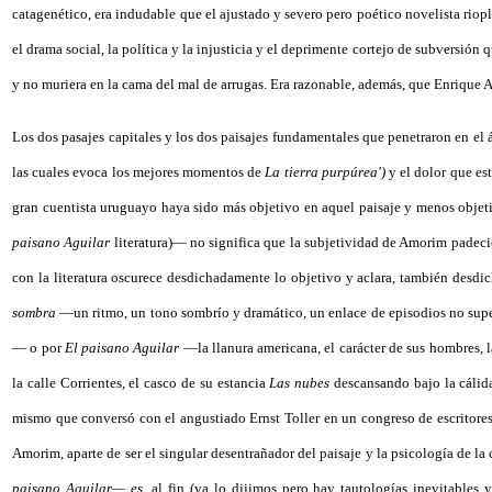
catagenético, era indudable que el ajustado y severo pero poético novelista riopl
el drama social, la política y la injusticia y el deprimente cortejo de subversi
y no muriera en la cama del mal de arrugas. Era razonable, además, que Enrique A
Los dos pasajes capitales y los dos paisajes fundamentales que penetraron en e
las cuales evoca los mejores momentos de
La tierra purpúrea')
y el dolor que est
gran cuentista uruguayo haya sido más objetivo en aquel paisaje y menos objet
paisano Aguilar
literatura)— no significa que la subjetividad de Amorim padecies
con la literatura oscurece desdichadamente lo objetivo y aclara, también desdic
sombra
—un ritmo, un tono sombrío y dramático, un enlace de episodios no supe
— o por
El paisano Aguilar
—la llanura americana, el carácter de sus hombres, 
la calle Corrientes, el casco de su estancia
Las nubes
descansando bajo la cálida
mismo que conversó con el angustiado Ernst Toller en un congreso de escritores 
Amorim, aparte de ser el singular desentrañador del paisaje y la psicología de la
paisano Aguilar— es,
al fin (ya lo dijimos pero hay tautologías inevitables y 