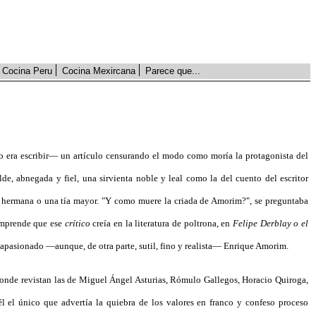
Cocina Peru
Cocina Mexircana
Parece que...
so era escribir— un artículo censurando el modo como moría la protagonista del
lde, abnegada y fiel, una sirvienta noble y leal como la del cuento del escritor
na hermana o una tía mayor. "Y como muere la criada de Amorim?", se preguntaba
comprende que ese
crítico
creía en la literatura de poltrona, en
Felipe Derblay o el
 apasionado —aunque, de otra parte, sutil, fino y realista— Enrique Amorim.
a donde revistan las de Miguel Ángel Asturias, Rómulo Gallegos, Horacio Quiroga,
él el único que advertía la quiebra de los valores en franco y confeso proceso