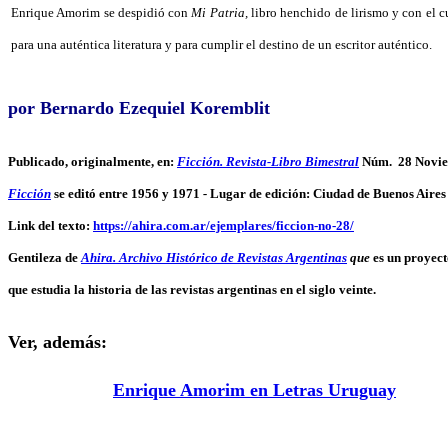
Enrique Amorim se despidió con
Mi Patria,
libro henchido de lirismo y con el cu
para una auténtica literatura y para cumplir el destino de un escritor auténtico.
por Bernardo Ezequiel Koremblit
Publicado, originalmente, en:
Ficción. Revista-Libro Bimestral
Núm. 28 Novie
Ficción
se editó entre 1956 y 1971
-
Lugar de edición: Ciudad de Buenos Aires
Link del texto:
https://ahira.com.ar/ejemplares/ficcion-no-28/
Gentileza de
Ahira. Archivo Histórico de Revistas Argentinas
que
es un proyect
que estudia la historia de las revistas argentinas en el siglo veinte.
Ver, además:
Enrique Amorim en Letras Uruguay