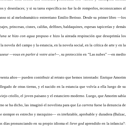
 y desenlaces; y si su tarea específica no fue la de romperlos, reconozcamos al
anso ni al melodramático entrerriano Emilio Berisso. Desde su primer libro —los
pajes, princesas, cisnes, califas, delfines, baldaquines, espesas tapicerías y demás
luna se hizo con agua
propuso e hizo la aireada respiración que desoprimía los
la novela del campo y la estancia, en la novela social, en la crítica de arte y en la
useur —vous en parler á votre aise!—,
su protección en “Las nubes” —en medio
s sesenta años— pueden contribuir al retrato que hemos intentado: Enrique Amorim
egado de otras tierras, y el nacido en la estancia que volvía a ella luego de su
 viejo criollo, el joven paisano y el estanciero moderno. Luego, que Amorim sabía
mo se ha dicho, las imaginó el novelista para que
La carreta
fuese la denuncia de
e siempre es estrecho y mezquino— es irrefutable, aprobable y duradera (Balzac,
sus días pronunciando en su propio idioma el
lieve god
aprendido en la infancia?: