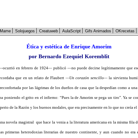
Mame
Solojuegos
Creatuweb
AulaScript
Gifs Animados
OKrecetas
Ética y estética de Enrique Amorim
por Bernardo Ezequiel Koremblit
ario —ocurrió en febrero de 1924— publicó —no puede decirse legítimamente que e
recordaba que en un relato de Flaubert
—Un corazón sencillo—
la sirvienta humi
y reconfortada por las lágrimas de los dueños de casa que la despedían como a u
taba poniendo el grito en el infierno: “Pues la de Amorim se pega un tiro”. Ya se 
perio de la Razón y los buenos modales, que era precisamente en lo que no creía el
 -una novela magistral que hace la venia a la literatura americana en la misma fil
las primeras heterodoxias literarias de nuestro continente, y aun cuando no era 