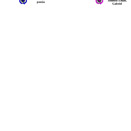
Jiménez Emán,
poesía
Gabriel