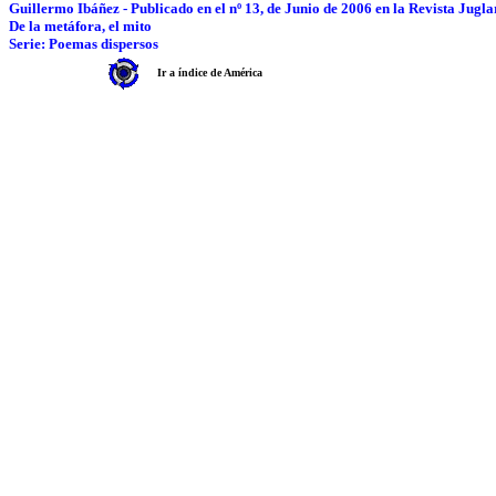
Guillermo Ibáñez - Publicado en el nº 13, de Junio de 2006 en la Revista Jugla
De la metáfora, el mito
Serie: Poemas dispersos
Ir a índice de América