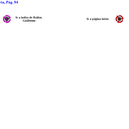
ría, Pág. 94
Ir a índice de Ibáñez,
Ir a página inicio
Guillermo