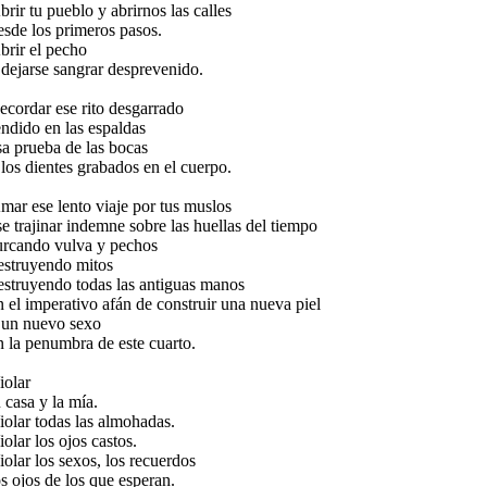
brir tu pueblo y abrirnos las calles
esde los primeros pasos.
brir el pecho
 dejarse sangrar desprevenido.
ecordar ese rito desgarrado
endido en las espaldas
sa prueba de las bocas
 los dientes grabados en el cuerpo.
mar ese lento viaje por tus muslos
se trajinar indemne sobre las huellas del tiempo
urcando vulva y pechos
estruyendo mitos
estruyendo todas las antiguas manos
n el imperativo afán de construir una nueva piel
 un nuevo sexo
n la penumbra de este cuarto.
iolar
u casa y la mía.
iolar todas las almohadas.
iolar los ojos castos.
iolar los sexos, los recuerdos
os ojos de los que esperan.