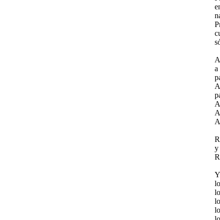
e
n
P
c
s
A
a
p
A
p
A
A
A
R
y
R
Y
l
l
l
l
l