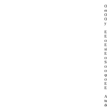
O
e
O
O
y
E
E
c
E
s
E
c
S
c
c
q
c
E
E
A
t
d