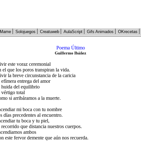
Mame
Solojuegos
Creatuweb
AulaScript
Gifs Animados
OKrecetas
Poema Último
Guillermo Ibáñez
ivir este voraz ceremonial
n el que los poros transpiran la vida.
ivir la breve circunstancia de la caricia
a efímera entrega del amor
a huida del equilibrio
l vértigo total
omo si arribáramos a la muerte.
ncendiar mi boca con tu nombre
os días precedentes al encuentro.
ncendiar tu boca y tu piel,
l recorrido que distancia nuestros cuerpos.
ncendiarnos ambos
on este fervor demente que aún nos recuerda.