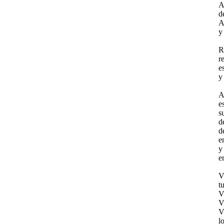
A
d
A
y
R
r
e
y
A
e
s
d
d
e
y
e
V
t
V
V
V
l