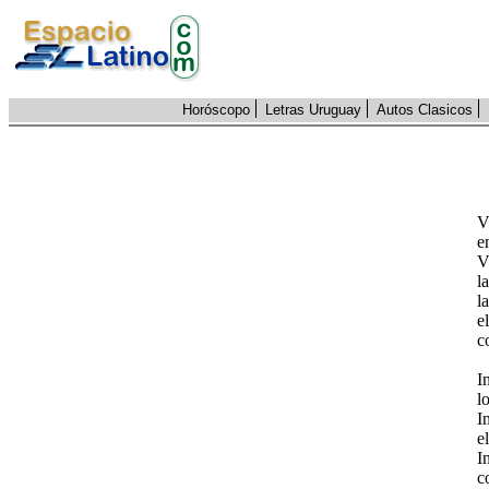
Horóscopo
Letras Uruguay
Autos Clasicos
V
e
V
l
l
e
c
I
l
I
e
I
c