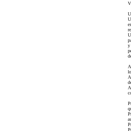
V
U
U
e
r
U
p
y
p
d
A
l
A
d
A
c
P
q
P
a
P
P