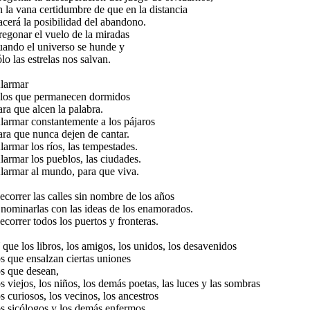
n la vana certidumbre de que en la distancia
acerá la posibilidad del abandono.
regonar el vuelo de la miradas
uando el universo se hunde y
ólo las estrelas nos salvan.
larmar
 los que permanecen dormidos
ara que alcen la palabra.
larmar constantemente a los pájaros
ara que nunca dejen de cantar.
larmar los ríos, las tempestades.
larmar los pueblos, las ciudades.
larmar al mundo, para que viva.
ecorrer las calles sin nombre de los años
 nominarlas con las ideas de los enamorados.
ecorrer todos los puertos y fronteras.
 que los libros, los amigos, los unidos, los desavenidos
os que ensalzan ciertas uniones
os que desean,
os viejos, los niños, los demás poetas, las luces y las sombras
os curiosos, los vecinos, los ancestros
os sicólogos y los demás enfermos