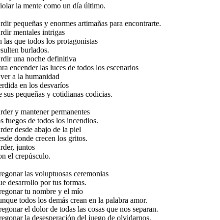
iolar la mente como un día último.
rdir pequeñas y enormes artimañas para encontrarte.
rdir mentales intrigas
n las que todos los protagonistas
esulten burlados.
rdir una noche definitiva
ara encender las luces de todos los escenarios
 ver a la humanidad
erdida en los desvaríos
e sus pequeñas y cotidianas codicias.
rder y mantener permanentes
os fuegos de todos los incendios.
rder desde abajo de la piel
esde donde crecen los gritos.
rder, juntos
on el crepúsculo.
regonar las voluptuosas ceremonias
ue desarrollo por tus formas.
regonar tu nombre y el mío
unque todos los demás crean en la palabra amor.
regonar el dolor de todas las cosas que nos separan.
regonar la desesperación del juego de olvidarnos,