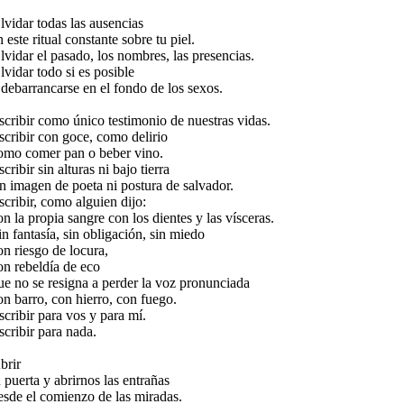
lvidar todas las ausencias
n este ritual constante sobre tu piel.
lvidar el pasado, los nombres, las presencias.
lvidar todo si es posible
 debarrancarse en el fondo de los sexos.
scribir como único testimonio de nuestras vidas.
scribir con goce, como delirio
omo comer pan o beber vino.
scribir sin alturas ni bajo tierra
in imagen de poeta ni postura de salvador.
scribir, como alguien dijo:
on la propia sangre con los dientes y las vísceras.
in fantasía, sin obligación, sin miedo
on riesgo de locura,
on rebeldía de eco
ue no se resigna a perder la voz pronunciada
on barro, con hierro, con fuego.
scribir para vos y para mí.
scribir para nada.
brir
u puerta y abrirnos las entrañas
esde el comienzo de las miradas.