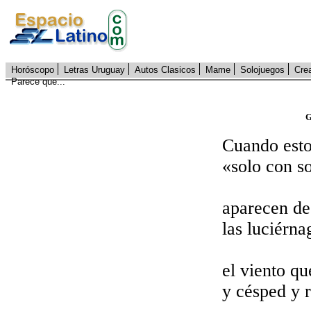
Horóscopo
Letras Uruguay
Autos Clasicos
Mame
Solojuegos
Cre
Parece que...
G
Cuando esto
«solo con s
aparecen de
las luciérna
el viento qu
y césped y 