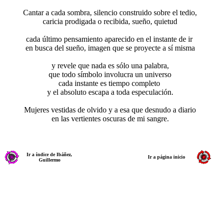
Cantar a cada sombra, silencio construido sobre el tedio,
caricia prodigada o recibida, sueño, quietud
cada último pensamiento aparecido en el instante de ir
en busca del sueño, imagen que se proyecte a sí misma
y revele que nada es sólo una palabra,
que todo símbolo involucra un universo
cada instante es tiempo completo
y el absoluto escapa a toda especulación.
Mujeres vestidas de olvido y a esa que desnudo a diario
en las vertientes oscuras de mi sangre.
Ir a índice de Ibáñez,
Ir a página inicio
Guillermo