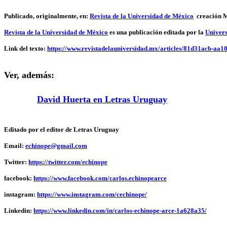
Publicado, originalmente, en:
Revista de la Universidad de México
creación 
Revista de la Universidad de México
es una publicación editada por la
Univer
Link del texto:
https://www.revistadelauniversidad.mx/articles/81d31acb-aa
Ver, además:
David Huerta en Letras Uruguay
Editado por el editor de Letras Uruguay
Email:
echinope@gmail.com
Twitter:
https://twitter.com/echinope
facebook:
https://www.facebook.com/carlos.echinopearce
instagram:
https://www.instagram.com/cechinope/
Linkedin:
https://www.linkedin.com/in/carlos-echinope-arce-1a628a35/