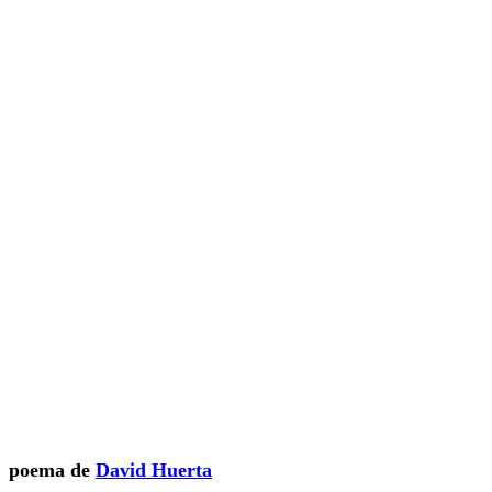
poema de
David Huerta