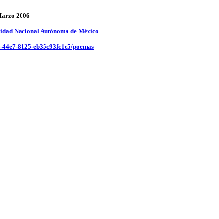
Marzo 2006
sidad Nacional Autónoma de México
10-44e7-8125-eb35c93fc1c5/poemas