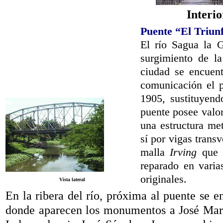
Interio
Puente “El Triunf
El río Sagua la G
surgimiento de l
ciudad se encuen
comunicación el p
1905, sustituyend
puente posee valor
una estructura me
sí por vigas trans
malla
Irving
que c
reparado en varia
originales.
Vista lateral
En la ribera del río, próxima al puente se 
donde aparecen los monumentos a José Martí