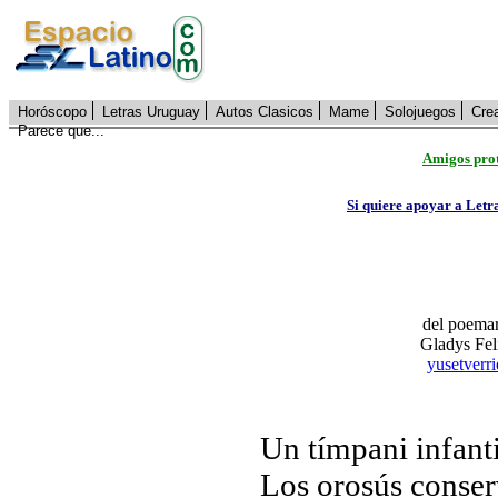
Horóscopo
Letras Uruguay
Autos Clasicos
Mame
Solojuegos
Cre
Parece que...
Amigos prot
Si quiere apoyar a Letr
del poema
Gladys Fel
yusetverr
Un tímpani infanti
Los orosús conser