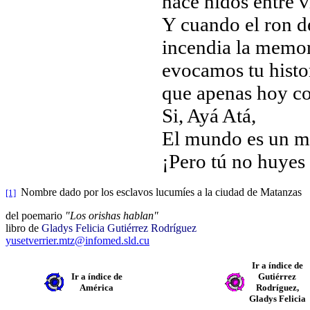
hace nidos entre vi
Y cuando el ron d
incendia la memor
evocamos tu histo
que apenas hoy c
Si, Ayá Atá,
El mundo es un 
¡Pero tú no huyes
Nombre dado por los esclavos lucumíes a la ciudad de Matanzas
[1]
del poemario
"Los orishas hablan"
libro de
Gladys Felicia Gutiérrez Rodríguez
yusetverrier.mtz@infomed.sld.cu
Ir a índice de
Ir a índice de
Gutiérrez
América
Rodríguez,
Gladys Felicia