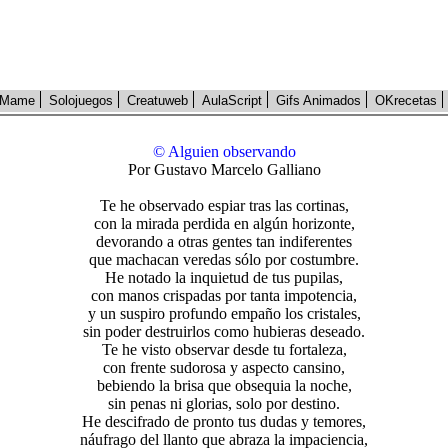
Mame
Solojuegos
Creatuweb
AulaScript
Gifs Animados
OKrecetas
© Alguien observando
Por Gustavo Marcelo Galliano
Te he observado espiar tras las cortinas,
con la mirada perdida en algún horizonte,
devorando a otras gentes tan indiferentes
que machacan veredas sólo por costumbre.
He notado la inquietud de tus pupilas,
con manos crispadas por tanta impotencia,
y un suspiro profundo empaño los cristales,
sin poder destruirlos como hubieras deseado.
Te he visto observar desde tu fortaleza,
con frente sudorosa y aspecto cansino,
bebiendo la brisa que obsequia la noche,
sin penas ni glorias, solo por destino.
He descifrado de pronto tus dudas y temores,
náufrago del llanto que abraza la impaciencia,