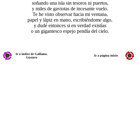
soñando una isla sin tesoros ni puertos,
y miles de gaviotas de incesante vuelo.
Te he visto observar hacia mi ventana,
papel y lápiz en mano, escribiéndome algo,
y dudé entonces si en verdad existías
o un gigantesco espejo pendía del cielo.
Ir a índice de Galliano,
Ir a página inicio
Gustavo