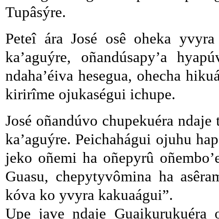
Tupâsýre.
Peteî ára José osê oheka yvyra
ka’aguýre, oñandúsapy’a hyapú
ndaha’éiva hesegua, ohecha hiku
kirirîme ojukaségui ichupe.
José oñandúvo chupekuéra ndaje 
ka’aguýre. Peichahágui ojuhu ha
jeko oñemi ha oñepyrû oñembo’e
Guasu, chepytyvômina ha asêram
kóva ko yvyra kakuaágui”.
Upe jave ndaje Guaikurukuéra o