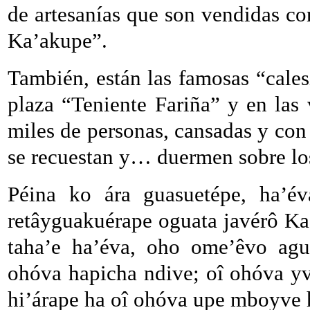
de artesanías que son vendidas co
Ka’akupe”.
También, están las famosas “calesi
plaza “Teniente Fariña” y en las 
miles de personas, cansadas y con 
se recuestan y… duermen sobre lo
Péina ko ára guasuetépe, ha’é
retâyguakuérape oguata javérô Ka
taha’e ha’éva, oho ome’êvo ag
ohóva hapicha ndive; oî ohóva y
hi’árape ha oî ohóva upe mboyve 