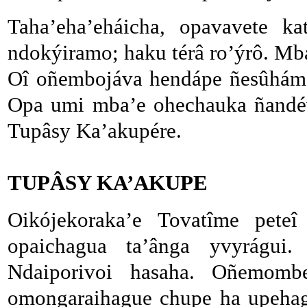
Taha’eha’eháicha, opavavete k
ndokýiramo; haku térâ ro’ýrô. Mb
Oî oñembojáva hendápe ñesûháme, 
Opa umi mba’e ohechauka ñandéve
Tupâsy Ka’akupére.
TUPÂSY KA’AKUPE
Oikójekoraka’e Tovatîme pete
opaichagua ta’ânga yvyrágui
Ndaiporivoi hasaha. Oñemombe
omongaraihague chupe ha upehagu