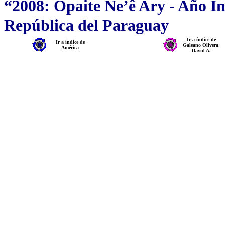
“2008: Opaite Ñe’ê Ary - Año I
República del Paraguay
Ir a índice de
Ir a índice de
Galeano Olivera,
América
David A.