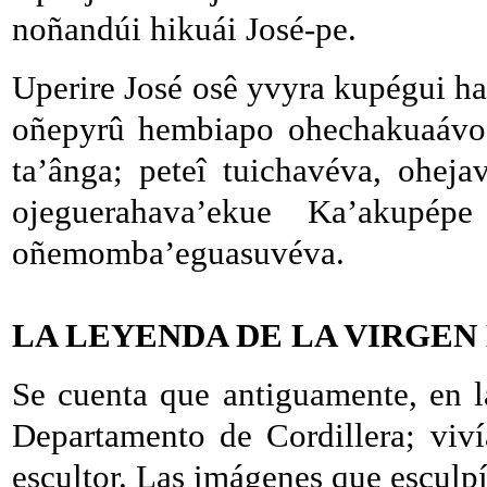
noñandúi hikuái José-pe.
Uperire José osê yvyra kupégui 
oñepyrû hembiapo ohechakuaávo
ta’ânga; peteî tuichavéva, ohej
ojeguerahava’ekue Ka’akupé
oñemomba’eguasuvéva.
LA LEYENDA DE LA VIRGEN
Se cuenta que antiguamente, en l
Departamento de Cordillera; viví
escultor. Las imágenes que esculpí