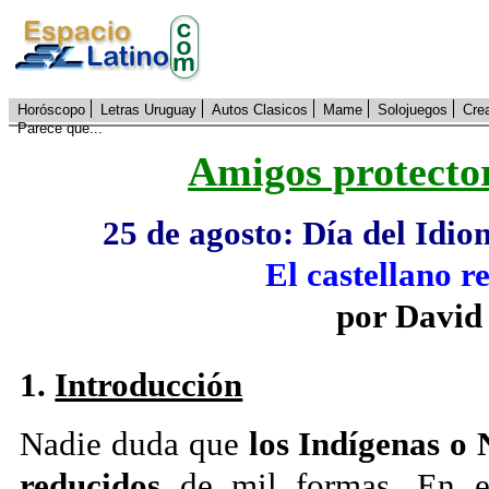
Horóscopo
Letras Uruguay
Autos Clasicos
Mame
Solojuegos
Cre
Parece que...
Amigos protecto
25 de agosto: Día del Id
El castellano r
por David
1.
Introducción
Nadie duda que
los Indígenas o
reducidos
de mil formas. En ef