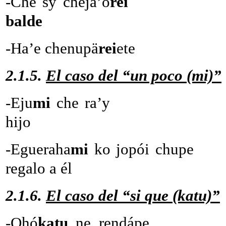
-Che sy cheja’o
re
balde
-Ha’e chenupä
rei
ete
-É
2.1.5.
El caso del “un poco (mi)”
-Eju
mi
che ra
hijo
-Egueraha
mi
ko jopói chu
regalo a él
2.1.6.
El caso del “si que (katu)”
-Ohó
katu
ne rendá