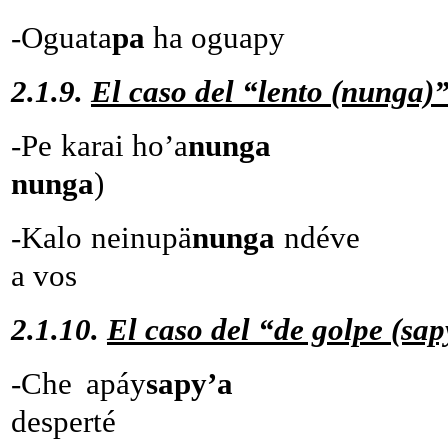
-Oguata
pa
ha oguapy -
2.1.9.
El caso del “lento (nunga)
-Pe karai ho’a
nung
nunga
)
-Kalo neinupä
nunga
ndéve -C
a vos
2.1.10.
El caso del “de golpe (sap
-Che apáy
sapy
desperté