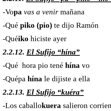
-Vo
pa
vas a venir
maña
-Qué
piko (pio)
te dijo
-Qué
iko
hiciste ayer
2.2.12.
El Sufijo “hína”
-Qué hora pio tené
hína
-Quépa
hína
le dijiste a ella
2.2.13.
El Sufijo “kuéra”
-Los caballo
kuera
salieron