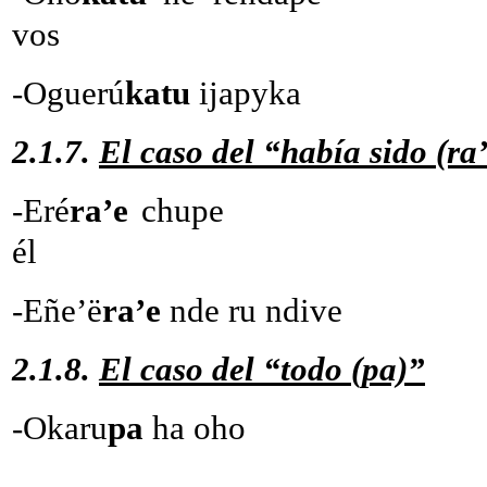
vos
-Oguerú
katu
ijapyk
2.1.7.
El caso del “había sido (ra
-Eré
ra’e
chup
él
-Eñe’ë
ra’e
nde ru ndiv
2.1.8.
El caso del “todo (pa)”
-Okaru
pa
ha oho