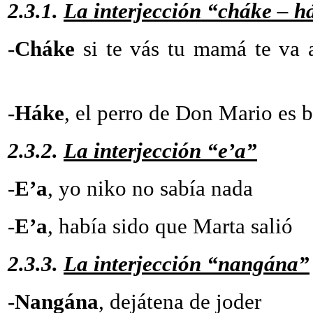
2.3.1.
La interjección “cháke – h
-
Cháke
si te vás tu mamá
-
Háke
, el perro de Don Mario es 
2.3.2.
La interjección “e’a”
-
E’a
, yo niko no sabí
-
E’a
, había sido que Marta salió
2.3.3.
La interjección “nangána”
-
Nangána
, dejátena de