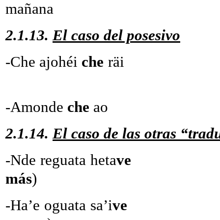
mañana
2.1.13.
El caso del posesivo
-Che ajohéi
che
räi -Yo 
-Amonde
che
ao
2.1.14.
El caso de las otras “trad
-Nde reguata heta
ve
-Tu 
más
)
-Ha’e oguata sa’i
v