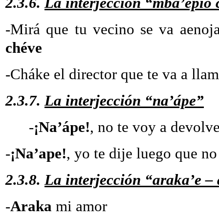
2.3.6.
La interjección “mba’épio 
-Mirá que tu vecino
chéve
-Cháke el director que te va a l
2.3.7.
La interjección “na’ápe”
-
¡Na’ápe!
, no te voy a 
-
¡Na’ape!
, yo te dije luego que no
2.3.8.
La interjección “araka’e –
-
Araka
mi amor