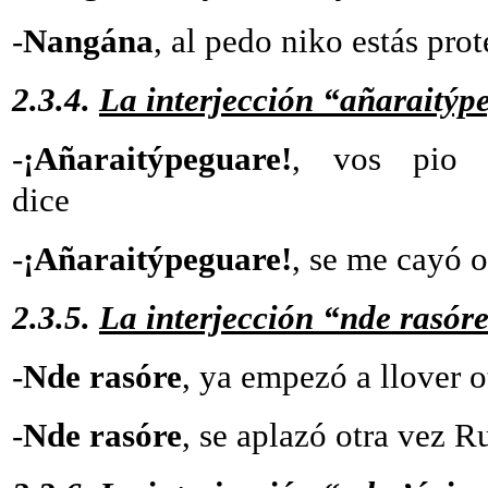
-
Nangána
, al pedo niko estás pro
2.3.4.
La interjección “añaraitýp
-
¡Añaraitýpeguare!
, vos pio 
dice
-
¡Añaraitýpeguare!
, se me cayó o
2.3.5.
La interjección “nde rasór
-
Nde rasóre
, ya empezó a 
-
Nde rasóre
, se aplazó otra vez 