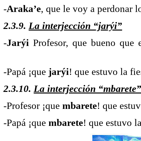
-
Araka’e
, que le voy a perdonar 
2.3.9.
La interjección “jarýi”
-
Jarýi
Profesor, que b
-Papá ¡que
jarýi
! que estuvo la fie
2.3.10.
La interjección “mbarete
-Profesor ¡que
mbarete
! que 
-Papá ¡que
mbarete
! que estuvo l