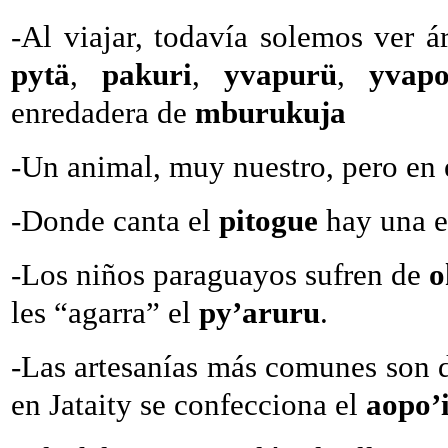
-Al viajar, todavía solemos ver á
pytä
,
pakuri
,
yvapurü
,
yvap
enredadera de
mburukuja
-Un animal, muy nuestro, pero en 
-Donde canta el
pitogue
hay una 
-Los niños paraguayos sufren de
o
les “agarra” el
py’aruru
.
-Las artesanías más comunes son
en Jataity se confecciona el
aopo’