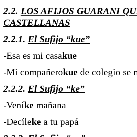
2.2.
LOS AFIJOS GUARANI Q
CASTELLANAS
2.2.1.
El Sufijo “kue”
-Esa es mi casa
kue
-Mi compañero
kue
de colegio se 
2.2.2.
El Sufijo “ke”
-Vení
ke
mañana
-Decíle
ke
a tu papá