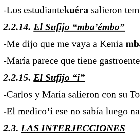
-Los estudiante
kuéra
salieron tem
2.2.14.
El Sufijo “mba’émbo”
-Me dijo que me vaya a Kenia
m
-María parece que tiene gastroente
2.2.15.
El Sufijo “i”
-Carlos y María salieron con su T
-El medico
’i
ese no sabía luego 
2.3.
LAS INTERJECCIONES