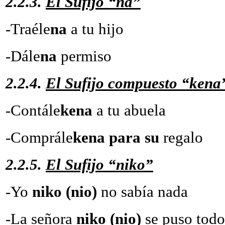
2.2.3.
El Sufijo “na”
-Traéle
na
a tu hij
-Dále
na
permiso
2.2.4.
El Sufijo compuesto “kena
-Contále
kena
a tu abu
-Comprále
kena para su
regalo
2.2.5.
El Sufijo “niko”
-Yo
niko (nio)
no sabía
-La señora
niko (nio)
se puso todo