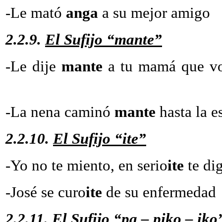
-Le mató
anga
a su mejor amigo
2.2.9.
El Sufijo “mante”
-Le dije
mante
a tu mamá 
-La nena caminó
mante
hasta la e
2.2.10.
El Sufijo “ite”
-Yo no te miento, en serio
ite
t
-José se curo
ite
de su enfermedad
2.2.11.
El Sufijo “pa – piko – iko