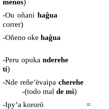
menos
)
-Ou oñani
haĝua
correr)
-Oñeno oke
haĝua
-Se
-Peru opuka
nderehe
- Ped
ti
)
-Nde reñe’ëvaipa
chere
-(todo mal
de mi
-Ipy’a kororö = Su