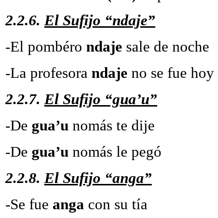
2.2.6.
El Sufijo “ndaje”
-El pombéro
ndaje
sale d
-La profesora
ndaje
no se fue hoy
2.2.7.
El Sufijo “gua’u”
-De
gua’u
nomás te d
-De
gua’u
nomás le pegó
2.2.8.
El Sufijo “anga”
-Se fue
anga
con su 