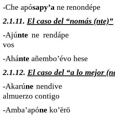
-Che apó
sapy’a
ne renondép
2.1.11.
El caso del “nomás (nte)”
-Ajú
nte
ne rendá
vos
-Ahá
nte
añembo’évo hese
2.1.12.
El caso del “a lo mejor (n
-Akarú
ne
nendi
almuerzo contigo
-Amba’apó
ne
ko’ërö