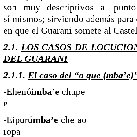
son muy descriptivos al punto 
sí mismos; sirviendo además para 
en que el Guarani somete al Cast
2.1.
LOS CASOS DE LOCUCIO
DEL GUARANI
2.1.1.
El caso del “o que (mba’e)
-Ehenói
mba’e
chupe -L
él
-Eipurú
mba’e
che ao 
ropa