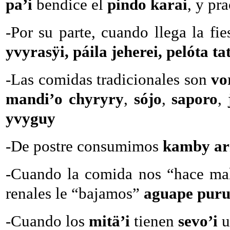
pa’i
bendice el
pindo karai
, y pr
-Por su parte, cuando llega la fi
yvyrasÿi, páila jeherei, pelóta t
-Las comidas tradicionales son
vo
mandi’o chyryry
,
sójo
,
saporo
,
yvyguy
-De postre consumimos
kamby ar
-Cuando la comida nos “hace m
renales le “bajamos”
aguape puru
-Cuando los
mitä’i
tienen
sevo’i
u