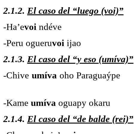
2.1.2.
El caso del “luego (voi)”
-Ha’e
voi
ndéve -Te 
-Peru ogueru
voi
ijao -Ped
2.1.3.
El caso del “y eso (umíva)”
-Chive
umíva
oho Paraguaýpe
-Kame
umíva
oguapy okaru
2.1.4.
El caso del “de balde (rei)”