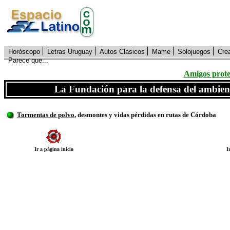
Horóscopo
Letras Uruguay
Autos Clasicos
Mame
Solojuegos
Cre
Parece que...
Amigos prote
La Fundación para la defensa del ambi
Tormentas de polvo
, desmontes y vidas pérdidas en rutas de Córdoba
Ir a página inicio
I