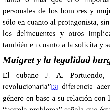
personales
de
los
hombres
y muje
sólo en cuanto al
prota
gonista, si
los delincuentes y otros impli
también en cuanto a
la
solícita y 
Maigret y la legalidad bur
El cubano J. A. Portuondo, 
revolucionaria”
diferencia acer
[3]
género en base a su relación con l
“novela problema” señala que ésta