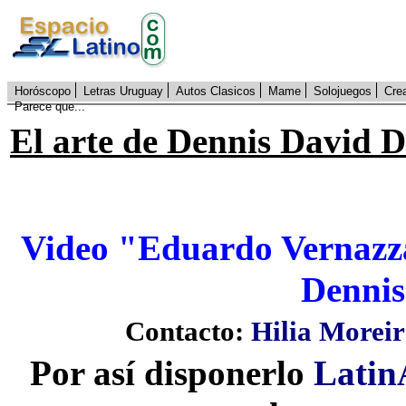
Horóscopo
Letras Uruguay
Autos Clasicos
Mame
Solojuegos
Cre
Parece que...
El arte de Dennis David 
Video "Eduardo Vernazza
Dennis
Contacto:
Hilia Morei
P
or así disponerlo
Latin