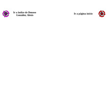
Ir a índice de Donoso
Ir a página inicio
González, Alexis