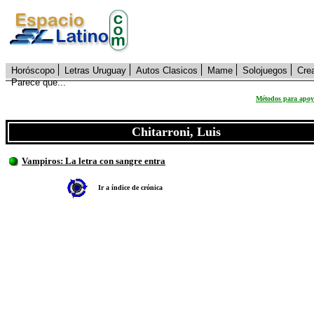
Horóscopo
Letras Uruguay
Autos Clasicos
Mame
Solojuegos
Cre
Parece que...
Métodos para apoya
Chitarroni, Luis
Vampiros: La letra con sangre entra
Ir a índice de crónica