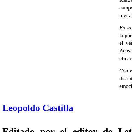
fuerz
campo
revita
En la
la po
el vé
Acusa
eficac
Con
E
disti
emoci
Leopoldo Castilla
Editado por el editor de L