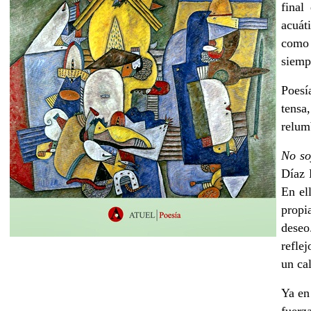
final
acuát
como 
siemp
Poesí
tens
relum
No so
Díaz 
En el
propia
deseo
refle
un ca
Ya e