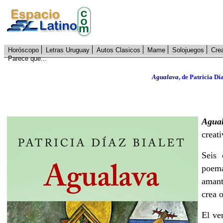
Horóscopo
Letras Uruguay
Autos Clasicos
Mame
Solojuegos
Cre
Parece que...
Agualava
, de Patricia Dí
Agua
creat
Seis 
poema
amant
crea 
El ve