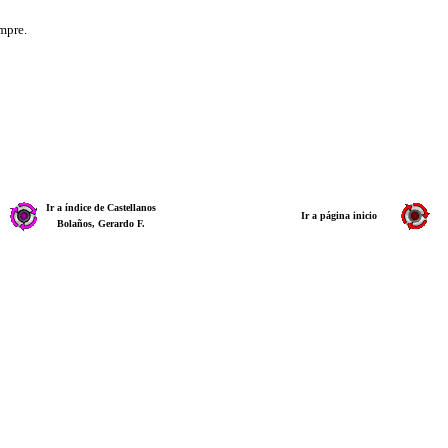
mpre.
Ir a índice de Castellanos
Ir a página inicio
Bolaños, Gerardo F.