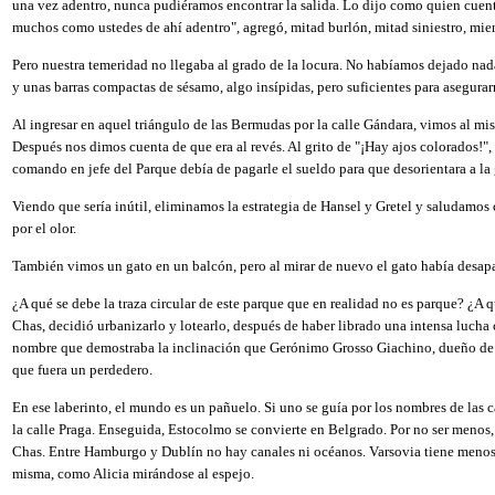
una vez adentro, nunca pudiéramos encontrar la salida. Lo dijo como quien cuenta
muchos como ustedes de ahí adentro", agregó, mitad burlón, mitad siniestro, mi
Pero nuestra temeridad no llegaba al grado de la locura. No habíamos dejado nada
y unas barras compactas de sésamo, algo insípidas, pero suficientes para asegura
Al ingresar en aquel triángulo de las Bermudas por la calle Gándara, vimos al m
Después nos dimos cuenta de que era al revés. Al grito de "¡Hay ajos colorados!", 
comando en jefe del Parque debía de pagarle el sueldo para que desorientara a la
Viendo que sería inútil, eliminamos la estrategia de Hansel y Gretel y saludamo
por el olor.
También vimos un gato en un balcón, pero al mirar de nuevo el gato había desap
¿A qué se debe la traza circular de este parque que en realidad no es parque? ¿A 
Chas, decidió urbanizarlo y lotearlo, después de haber librado una intensa lucha c
nombre que demostraba la inclinación que Gerónimo Grosso Giachino, dueño de la
que fuera un perdedero.
En ese laberinto, el mundo es un pañuelo. Si uno se guía por los nombres de las 
la calle Praga. Enseguida, Estocolmo se convierte en Belgrado. Por no ser menos, 
Chas. Entre Hamburgo y Dublín no hay canales ni océanos. Varsovia tiene menos d
misma, como Alicia mirándose al espejo.