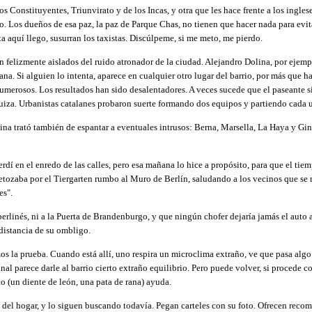
 Constituyentes, Triunvirato y de los Incas, y otra que les hace frente a los ingles
o. Los dueños de esa paz, la paz de Parque Chas, no tienen que hacer nada para evita
a aquí llego, susurran los taxistas. Discúlpeme, si me meto, me pierdo.
 felizmente aislados del ruido atronador de la ciudad. Alejandro Dolina, por ejemp
na. Si alguien lo intenta, aparece en cualquier otro lugar del barrio, por más que h
merosos. Los resultados han sido desalentadores. A veces sucede que el paseante s
iza. Urbanistas catalanes probaron suerte formando dos equipos y partiendo cada u
lina trató también de espantar a eventuales intrusos: Berna, Marsella, La Haya y Gi
í en el enredo de las calles, pero esa mañana lo hice a propósito, para que el tiem
 retozaba por el Tiergarten rumbo al Muro de Berlín, saludando a los vecinos que s
es".
berlinés, ni a la Puerta de Brandenburgo, y que ningún chofer dejaría jamás el aut
 distancia de su ombligo.
la prueba. Cuando está allí, uno respira un microclima extraño, ve que pasa algo r
final parece darle al barrio cierto extraño equilibrio. Pero puede volver, si proced
to (un diente de león, una pata de rana) ayuda.
a del hogar, y lo siguen buscando todavía. Pegan carteles con su foto. Ofrecen recom