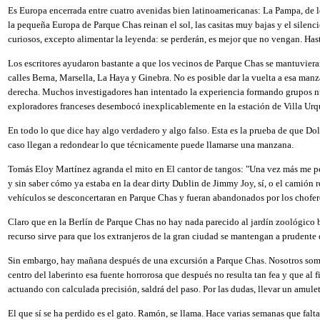
Es Europa encerrada entre cuatro avenidas bien latinoamericanas: La Pampa, de los
la pequeña Europa de Parque Chas reinan el sol, las casitas muy bajas y el silenci
curiosos, excepto alimentar la leyenda: se perderán, es mejor que no vengan. Hast
Los escritores ayudaron bastante a que los vecinos de Parque Chas se mantuvieran
calles Berna, Marsella, La Haya y Ginebra. No es posible dar la vuelta a esa manza
derecha. Muchos investigadores han intentado la experiencia formando grupos nu
exploradores franceses desembocó inexplicablemente en la estación de Villa Urqu
En todo lo que dice hay algo verdadero y algo falso. Esta es la prueba de que Do
caso llegan a redondear lo que técnicamente puede llamarse una manzana.
Tomás Eloy Martínez agranda el mito en El cantor de tangos: "Una vez más me perd
y sin saber cómo ya estaba en la dear dirty Dublin de Jimmy Joy, sí, o el camión
vehículos se desconcertaran en Parque Chas y fueran abandonados por los chofer
Claro que en la Berlín de Parque Chas no hay nada parecido al jardín zoológico 
recurso sirve para que los extranjeros de la gran ciudad se mantengan a prudente
Sin embargo, hay mañana después de una excursión a Parque Chas. Nosotros somos 
centro del laberinto esa fuente horrorosa que después no resulta tan fea y que al 
actuando con calculada precisión, saldrá del paso. Por las dudas, llevar un amule
El que sí se ha perdido es el gato. Ramón, se llama. Hace varias semanas que falt