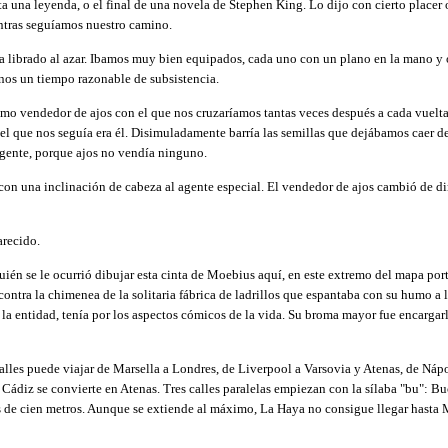
 una leyenda, o el final de una novela de Stephen King. Lo dijo con cierto placer o
entras seguíamos nuestro camino.
 librado al azar. Ibamos muy bien equipados, cada uno con un plano en la mano y otr
rnos un tiempo razonable de subsistencia.
ismo vendedor de ajos con el que nos cruzaríamos tantas veces después a cada vuel
el que nos seguía era él. Disimuladamente barría las semillas que dejábamos caer de l
 gente, porque ajos no vendía ninguno.
s con una inclinación de cabeza al agente especial. El vendedor de ajos cambió de
arecido.
quién se le ocurrió dibujar esta cinta de Moebius aquí, en este extremo del mapa po
ontra la chimenea de la solitaria fábrica de ladrillos que espantaba con su humo a l
 entidad, tenía por los aspectos cómicos de la vida. Su broma mayor fue encargarl
calles puede viajar de Marsella a Londres, de Liverpool a Varsovia y Atenas, de Ná
Cádiz se convierte en Atenas. Tres calles paralelas empiezan con la sílaba "bu": Bu
e cien metros. Aunque se extiende al máximo, La Haya no consigue llegar hasta Ma