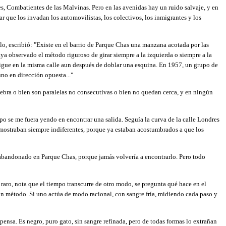
es, Combatientes de las Malvinas. Pero en las avenidas hay un ruido salvaje, y en
r que los invadan los automovilistas, los colectivos, los inmigrantes y los
lo, escribió: "Existe en el barrio de Parque Chas una manzana acotada por las
aya observado el método riguroso de girar siempre a la izquierda o siempre a la
igue en la misma calle aun después de doblar una esquina. En 1957, un grupo de
no en dirección opuesta..."
nebra o bien son paralelas no consecutivas o bien no quedan cerca, y en ningún
po se me fuera yendo en encontrar una salida. Seguía la curva de la calle Londres
e mostraban siempre indiferentes, porque ya estaban acostumbrados a que los
o abandonado en Parque Chas, porque jamás volvería a encontrarlo. Pero todo
aro, nota que el tiempo transcurre de otro modo, se pregunta qué hace en el
e con método. Si uno actúa de modo racional, con sangre fría, midiendo cada paso y
pensa. Es negro, puro gato, sin sangre refinada, pero de todas formas lo extrañan