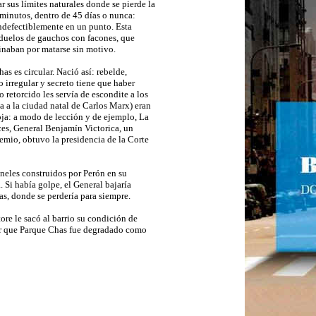
 sus límites naturales donde se pierde la
 minutos, dentro de 45 días o nunca:
ndefectiblemente en un punto. Esta
duelos de gauchos con facones, que
minaban por matarse sin motivo.
s es circular. Nació así: rebelde,
 irregular y secreto tiene que haber
 retorcido les servía de escondite a los
a a la ciudad natal de Carlos Marx) eran
oja: a modo de lección y de ejemplo, La
ces, General Benjamín Victorica, un
remio, obtuvo la presidencia de la Corte
úneles construidos por Perón en su
 Si había golpe, el General bajaría
as, donde se perdería para siempre.
ore le sacó al barrio su condición de
cir que Parque Chas fue degradado como