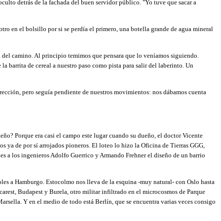
culto detrás de la fachada del buen servidor público. "Yo tuve que sacar a
o en el bolsillo por si se perdía el primero, una botella grande de agua mineral
ta del camino. Al principio temimos que pensara que lo veníamos siguiendo.
a barrita de cereal a nuestro paso como pista para salir del laberinto. Un
 dirección, pero seguía pendiente de nuestros movimientos: nos dábamos cuenta
rteño? Porque era casi el campo este lugar cuando su dueño, el doctor Vicente
os ya de por sí arrojados pioneros. El loteo lo hizo la Oficina de Tierras GGG,
es a los ingenieros Adolfo Guerrico y Armando Frehner el diseño de un barrio
poles a Hamburgo. Estocolmo nos lleva de la esquina -muy natural- con Oslo hasta
carest, Budapest y Burela, otro militar infiltrado en el microcosmos de Parque
rsella. Y en el medio de todo está Berlín, que se encuentra varias veces consigo