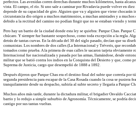
perfectos. Las avenidas corren derechas durante muchos kilómetros, hasta alcanzar
vista. El campo, el río. Si uno sale a caminar por Rivadavia puede volver en diez
depende de su capacidad de giro. Alguien que va y alguien que viene chocarán i
circunstancia dio origen a muchos matrimonios, a muchas amistades y a muchos 
debido a la rectitud del camino no podían fingir que no se estaban viendo y ter
Pero hay un barrio de la ciudad donde esta ley se quiebra: Parque Chas. Parque Cha
chúcaro. Y siempre fue bastante sospechoso, como toda excepción a la regla. Algo
detrás de tantas curvas. En la década del 30 del siglo pasado, decían que su diseño
comunistas. Los nombres de dos calles (La Internacional y Tréveris, que recordab
tomados como prueba. A la primera de esas calles le sacaron tarjeta obviamente r
Internacional fue nacionalizada y pasada por las armas, llamándose, desde enton
militar que se batió contra los indios en la Conquista del Desierto y que, como p
Suprema de Justicia, cargo que desempeñó de 1888 a 1892.
Después dijeron que Parque Chas era el destino final del subte que correría por t
segunda presidencia para escapar de la Casa Rosada cuando la cosa se pusiera fea.
tranquilamente desde su despacho, subiría al subte secreto y llegaría a Parque Ch
Muchos años más tarde, durante la dictadura militar, el brigadier Osvaldo Cacciat
barrio y lo redujo a simple suburbio de Agronomía. Técnicamente, se podría de
castigo por sus tantas vueltas.