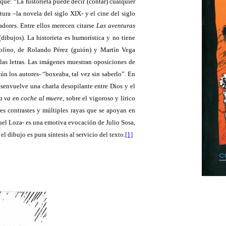
 que: “La historieta puede decir (contar) cualquier
atura –la novela del siglo XIX- y el cine del siglo
adores. Entre ellos merecen citarse
Las aventuras
dibujos). La historieta es humorística y no tiene
olino
, de Rolando Pérez (guión) y Martín Vega
 las letras. Las imágenes muestran oposiciones de
n los autores- “boxeaba, tal vez sin saberlo”. En
envuelve una charla desopilante entre Dios y el
a va en coche al muere,
sobre el vigoroso y lírico
s contrastes y múltiples rayas que se apoyan en
l Loza- es una emotiva evocación de Julio Sosa,
l dibujo es pura síntesis al servicio del texto.
[1]