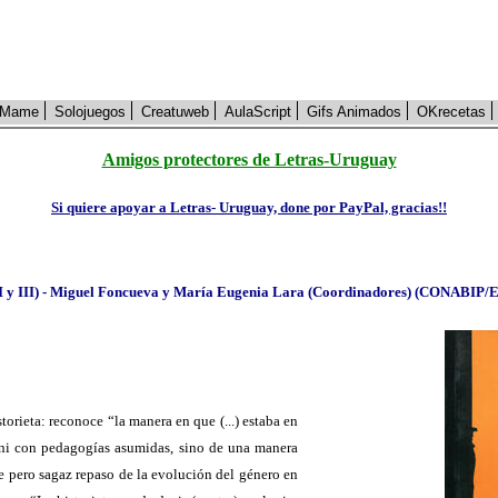
Mame
Solojuegos
Creatuweb
AulaScript
Gifs Animados
OKrecetas
Amigos protectores de Letras-Uruguay
Si quiere apoyar a Letras- Uruguay, done por PayPal, gracias!!
 II y III) - Miguel Foncueva y María Eugenia Lara (Coordinadores) (CONABIP/Ed
torieta: reconoce “la manera en que (...) estaba en
a ni con pedagogías asumidas, sino de una manera
ve pero sagaz repaso de la evolución del género en