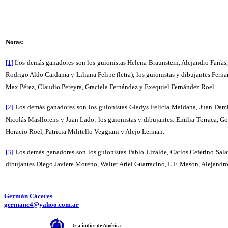
Notas:
[1]
Los demás ganadores son los guionistas Helena Braunstein, Alejandro Farías,
Rodrigo Aldo Cardama y Liliana Felipe (letra); los guionistas y dibujantes Fer
Max Pérez, Claudio Pereyra, Graciela Fernández y Exequiel Fernández Roel.
[2]
Los demás ganadores son los guionistas Gladys Felicia Maidana, Juan Dami
Nicolás Masllorens y Juan Lado; los guionistas y dibujantes: Emilia Torraca, Go
Horacio Roel, Patricia Militello Veggiani y Alejo Lerman.
[3]
Los demás ganadores son los guionistas Pablo Lizalde, Carlos Ceferino Sala
dibujantes Diego Javiere Moreno, Walter Ariel Guarracino, L.F. Mason, Alejand
Germán Cáceres
germanc4@yahoo.com.ar
Ir a índice de América