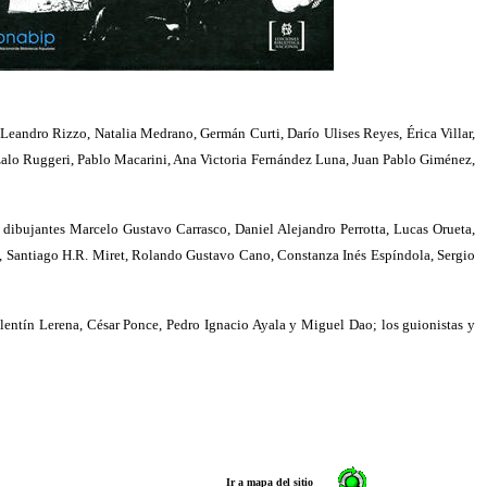
Leandro Rizzo, Natalia Medrano, Germán Curti, Darío Ulises Reyes, Érica Villar,
nzalo Ruggeri, Pablo Macarini, Ana Victoria Fernández Luna, Juan Pablo Giménez,
dibujantes Marcelo Gustavo Carrasco, Daniel Alejandro Perrotta, Lucas Orueta,
oni, Santiago H.R. Miret, Rolando Gustavo Cano, Constanza Inés Espíndola, Sergio
lentín Lerena, César Ponce, Pedro Ignacio Ayala y Miguel Dao; los guionistas y
Ir a mapa del sitio