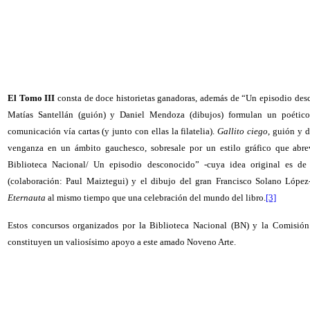
El Tomo III
consta de doce historietas ganadoras, además de “Un episodio de
Matías Santellán (guión) y Daniel Mendoza (dibujos) formulan un poético
comunicación vía cartas (y junto con ellas la filatelia).
Gallito ciego
, guión y 
venganza en un ámbito gauchesco, sobresale por un estilo gráfico que abreva
Biblioteca Nacional/ Un episodio desconocido” -cuya idea original es de
(colaboración: Paul Maiztegui) y el dibujo del gran Francisco Solano Lópe
Eternauta
al mismo tiempo que una celebración del mundo del libro.
[3]
Estos concursos organizados por la Biblioteca Nacional (BN) y la Comisió
constituyen un valiosísimo apoyo a este amado Noveno Arte.