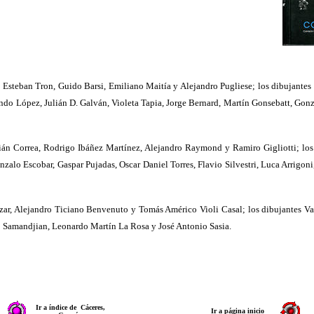
 Esteban Tron, Guido Barsi, Emiliano Maitía y Alejandro Pugliese; los dibujantes 
nando López, Julián D. Galván, Violeta Tapia, Jorge Bernard, Martín Gonsebatt, Go
án Correa, Rodrigo Ibáñez Martínez, Alejandro Raymond y Ramiro Gigliotti; los 
nzalo Escobar, Gaspar Pujadas, Oscar Daniel Torres, Flavio Silvestri, Luca Arrig
zar, Alejandro Ticiano Benvenuto y Tomás Américo Violi Casal; los dibujantes Va
ro Samandjian, Leonardo Martín La Rosa y José Antonio Sasia.
Ir a índice de Cáceres,
Ir a página inicio