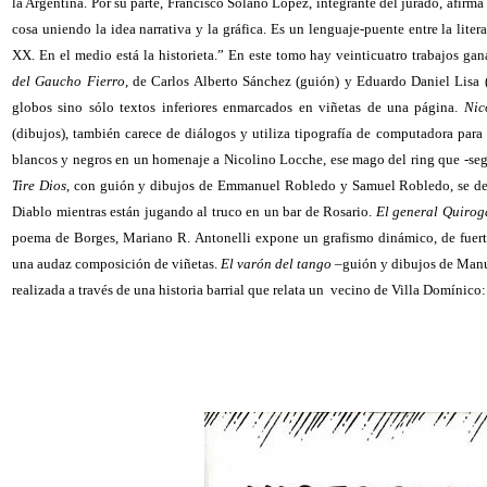
la Argentina. Por su parte, Francisco Solano López, integrante del jurado, afirma
cosa uniendo la idea narrativa y la gráfica. Es un lenguaje-puente entre la liter
XX. En el medio está la historieta.” En este tomo hay veinticuatro trabajos gan
del Gaucho Fierro
, de Carlos Alberto Sánchez (guión) y Eduardo Daniel Lisa (
globos sino sólo textos inferiores enmarcados en viñetas de una página.
Nic
(dibujos), también carece de diálogos y utiliza tipografía de computadora para
blancos y negros en un homenaje a Nicolino Locche, ese mago del ring que -segú
Tire Dios
, con guión y dibujos de Emmanuel Robledo y Samuel Robledo, se des
Diablo mientras están jugando al truco en un bar de Rosario.
El general Quirog
poema de Borges, Mariano R. Antonelli expone un grafismo dinámico, de fuerte
una audaz composición de viñetas.
El varón del tango
–guión y dibujos de Manue
realizada a través de una historia barrial que relata un vecino de Villa Domínico: e