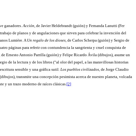
ve ganadores.
Acción
, de Javier Heldebrandt (guión) y Fernanda Lanutti (Fer
 trabajo de planos y de angulaciones que sirven para celebrar la invención del
manos Lumière. A
Un regalo de los dioses
, de Carlos Scherpa (guión) y Sergio de
cuatro páginas para referir con contundencia la sangrienta y cruel conquista de
, de Ernesto Antonio Parrilla (guión) y Felipe Ricardo Ávila (dibujos), asume un
egio de la lectura y de los libros (“al olor del papel, a las maravillosas historias
escritura sensible y una gráfica sutil.
Los pueblos civilizados
, de Jorge Claudio
dibujos), transmite una concepción pesimista acerca de nuestro planeta, volcada
te y un trazo moderno de raíces clásicas.
[2]