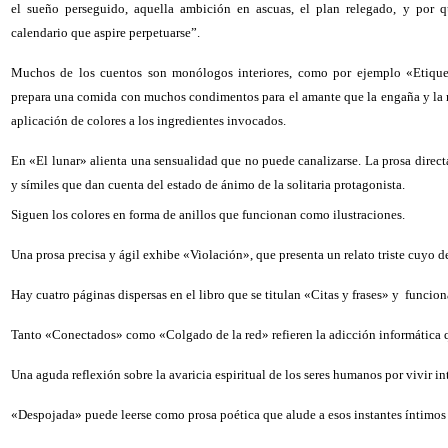
el sueño perseguido, aquella ambición en ascuas, el plan relegado, y por q
calendario que aspire perpetuarse”.
Muchos de los cuentos son monólogos interiores, como por ejemplo «Etiqueta
prepara una comida con muchos condimentos para el amante que la engaña y la m
aplicación de colores a los ingredientes invocados.
En «El lunar» alienta una sensualidad que no puede canalizarse. La prosa direc
y símiles que dan cuenta del estado de ánimo de la solitaria protagonista.
Siguen los colores en forma de anillos que funcionan como ilustraciones.
Una prosa precisa y ágil exhibe «Violación», que presenta un relato triste cuyo d
Hay cuatro páginas dispersas en el libro que se titulan «Citas y frases» y funcio
Tanto «Conectados» como «Colgado de la red» refieren la adicción informática qu
Una aguda reflexión sobre la avaricia espiritual de los seres humanos por vivir
«Despojada» puede leerse como prosa poética que alude a esos instantes íntimos 