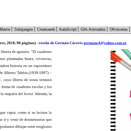
Mame
Solojuegos
Creatuweb
AulaScript
Gifs Animados
OKrecetas
es, 2018, 96 páginas) -
reseña de Germán Cáceres
germanc4@yahoo.com.ar
 libreta de apuntes: “El cuaderno
on plasmadas frases, vivencias,
dadera historia en un espontáneo
 de Alberto Tabbia (1939-1997) –
–, cuya libreta de notas terminó
a forma de cuaderno escolar y los
la empatía del lector. Además, la
ue capta, como si su lectura la
ese ir y venir de desmemorias que
 podamos dibujar entre renglones