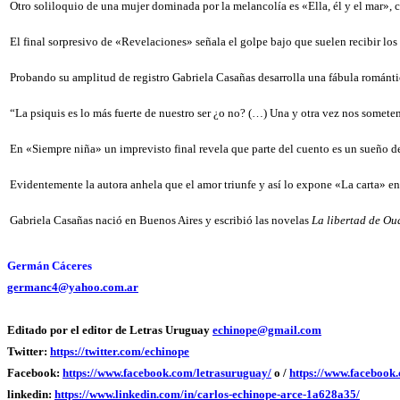
Otro soliloquio de una mujer dominada por la melancolía es «Ella, él y el mar»,
El final sorpresivo de «Revelaciones» señala el golpe bajo que suelen recibir l
Probando su amplitud de registro Gabriela Casañas desarrolla una fábula románt
“La psiquis es lo más fuerte de nuestro ser ¿o no? (…) Una y otra vez nos somet
En «Siempre niña» un imprevisto final revela que parte del cuento es un sueño de
Evidentemente la autora anhela que el amor triunfe y así lo expone «La carta» 
Gabriela Casañas nació en Buenos Aires y escribió las novelas
La libertad de Ou
Germán Cáceres
germanc4@yahoo.com.ar
Editado por el editor de Letras Uruguay
echinope@gmail.com
Twitter:
https://twitter.com/echinope
Facebook:
https://www.facebook.com/letrasuruguay/
o /
https://www.facebook
linkedin:
https://www.linkedin.com/in/carlos-echinope-arce-1a628a35/