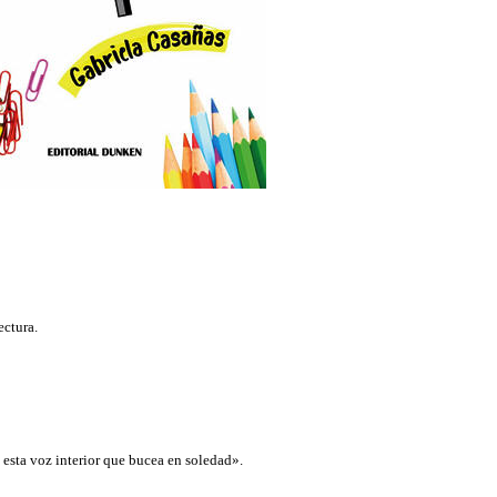
ectura.
esta voz interior que bucea en soledad».