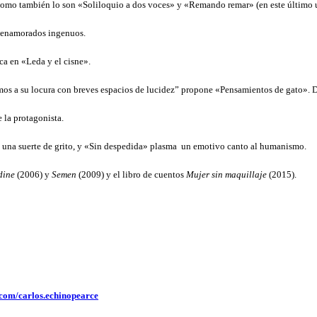
 como también lo son «Soliloquio a dos voces» y «Remando remar» (en este último u
os enamorados ingenuos.
ica en «Leda y el cisne».
emos a su locura con breves espacios de lucidez” propone «Pensamientos de gato». De
 la protagonista.
en una suerte de grito, y «Sin despedida» plasma un emotivo canto al humanismo.
dine
(2006) y
Semen
(2009) y el libro de cuentos
Mujer sin maquillaje
(2015).
.com/carlos.echinopearce