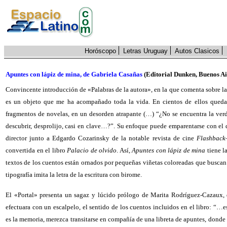
Horóscopo
Letras Uruguay
Autos Clasicos
Apuntes con lápiz de mina, de Gabriela Casañas
(Editorial Dunken, Buenos Air
Convincente introducción de «Palabras de la autora», en la que comenta sobre la
es un objeto que me ha acompañado toda la vida. En cientos de ellos quedar
fragmentos de novelas, en un desorden atrapante (…) “¿No se encuentra la ver
descubrir, desprolijo, casi en clave…?”. Su enfoque puede emparentarse con el
director junto a Edgardo Cozarinsky de la notable revista de cine
Flashback
convertida en el libro
Palacio de olvido
. Así,
Apuntes con lápiz de mina
tiene l
textos de los cuentos están ornados por pequeñas viñetas coloreadas que buscan 
tipografía imita la letra de la escritura con birome.
El «Portal» presenta un sagaz y lúcido prólogo de Marita Rodríguez-Cazaux, q
efectuara con un escalpelo, el sentido de los cuentos incluidos en el libro: “…
es la memoria, merezca transitarse en compañía de una libreta de apuntes, donde