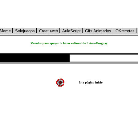
Mame
Solojuegos
Creatuweb
AulaScript
Gifs Animados
OKrecetas
Métodos para apoyar la labor cultural de Letras-Uruguay
Ir a página inicio