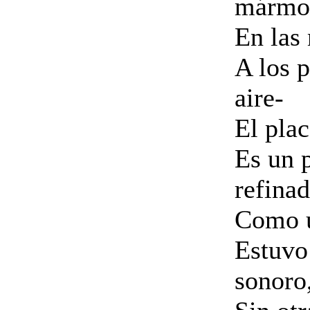
mármo
En las
A los 
aire-
El pla
Es un 
refina
Como u
Estuvo 
sonoro