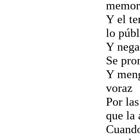
memori
Y el t
lo públ
Y nega
Se pro
Y meng
voraz
Por las
que la
Cuando