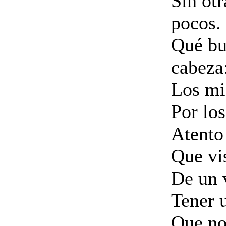
Sin ot
pocos.
Qué bue
cabeza
Los mi
Por los
Atento
Que vis
De un v
Tener 
Que no 