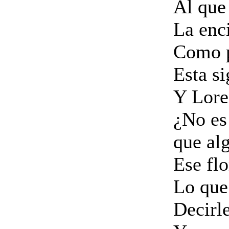
Al que
La enci
Como p
Esta s
Y Lore
¿No es
que al
Ese flo
Lo que
Decirl