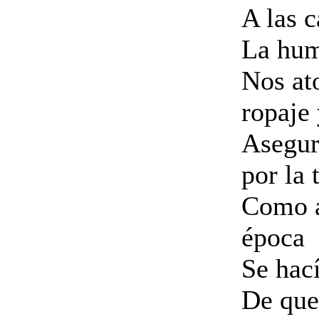
A las c
La hum
Nos at
ropaje 
Asegur
por la 
Como a
época
Se hac
De que