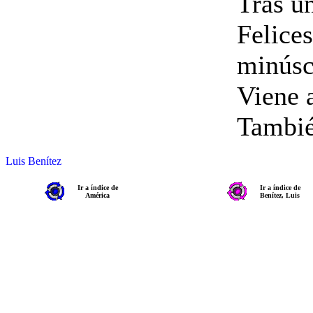
Tras u
Felices
minúsc
Viene 
Tambié
Luis Benítez
Ir a índice de
Ir a índice de
América
Benítez, Luis