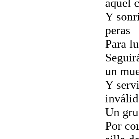
aquel 
Y sonr
peras
Para l
Seguir
un mue
Y serv
inválid
Un gru
Por co