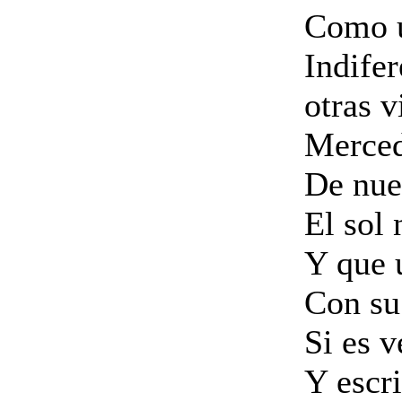
Como u
Indife
otras v
Merced
De nue
El sol 
Y que 
Con su
Si es 
Y escri