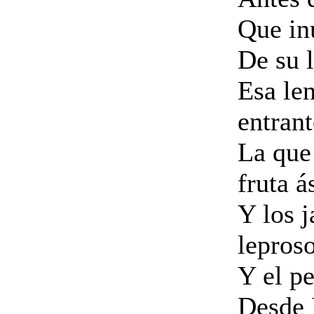
Que in
De su 
Esa le
entrant
La que
fruta á
Y los j
lepros
Y el p
Desde 