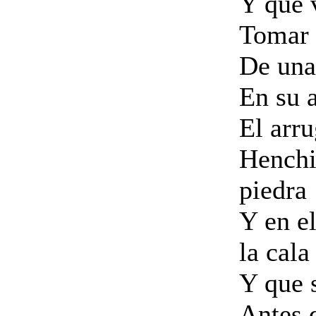
Y que 
Tomar 
De una
En su 
El arru
Henchi
piedra
Y en e
la cala
Y que s
Antes 