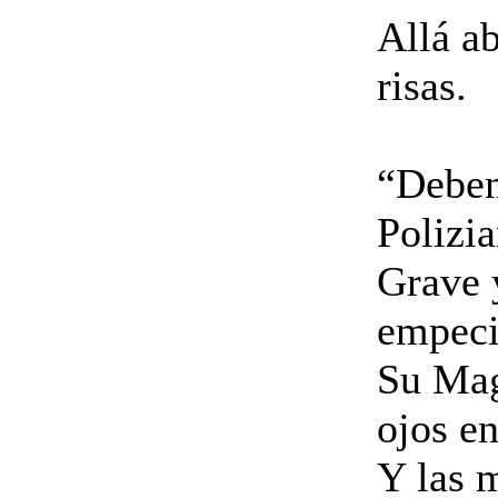
Allá ab
risas.
“Debem
Polizi
Grave y
empec
Su Mag
ojos e
Y las m