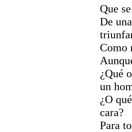
Que se
De una
triunfa
Como n
Aunque
¿Qué o
un ho
¿O qué
cara?
Para to