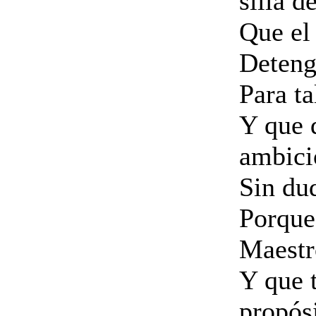
silla d
Que el 
Detenga
Para ta
Y que 
ambici
Sin du
Porque
Maestr
Y que t
propós