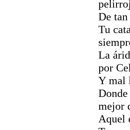
pelirro
De tan 
Tu cata
siempr
La ári
por Cel
Y mal 
Donde 
mejor 
Aquel 