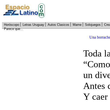
Horóscopo
Letras Uruguay
Autos Clasicos
Mame
Solojuegos
Cre
Parece que...
Una borrache
Toda l
“Como 
un div
Antes 
Y caer 