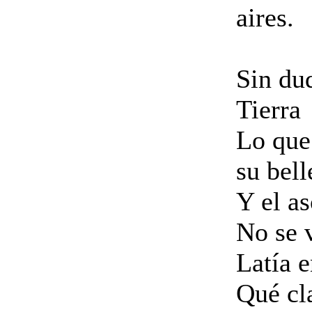
aires.
Sin dud
Tierra
Lo que
su bell
Y el a
No se v
Latía e
Qué cl