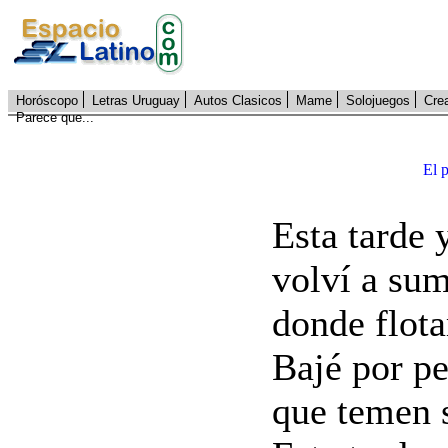
Horóscopo
Letras Uruguay
Autos Clasicos
Mame
Solojuegos
Cre
Parece que...
El 
Esta tarde 
volví a su
donde flota
Bajé por pe
que temen s