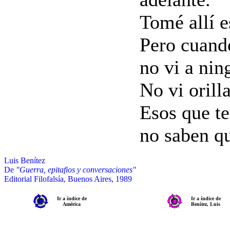
Tomé allí e
Pero cuando
no vi a nin
No vi orill
Esos que te
no saben q
Luis Benítez
De
"Guerra, epitafios y conversaciones"
Editorial Filofalsía, Buenos Aires, 1989
Ir a índice de
Ir a índice de
América
Benítez, Luis