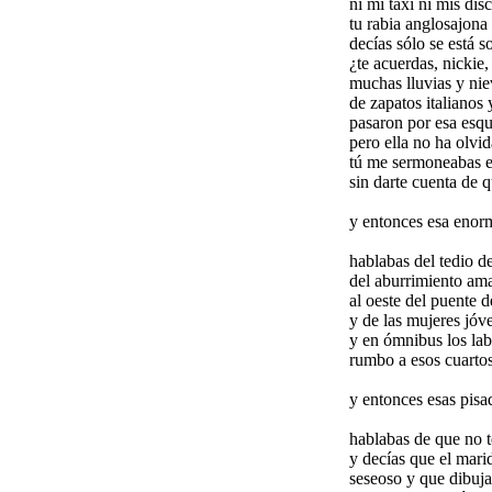
ni mi taxi ni mis di
tu rabia anglosajona
decías sólo se está s
¿te acuerdas, nickie,
muchas lluvias y nie
de zapatos italianos
pasaron por esa esqu
pero ella no ha olvid
tú me sermoneabas en
sin darte cuenta de
y entonces esa eno
hablabas del tedio d
del aburrimiento ama
al oeste del puente d
y de las mujeres jóv
y en ómnibus los lab
rumbo a esos cuartos
y entonces esas pisa
hablabas de que no t
y decías que el marid
seseoso y que dibuja