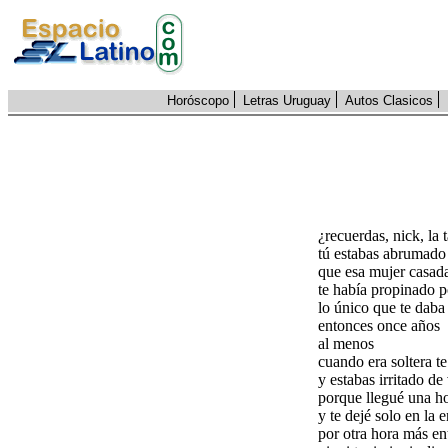
Horóscopo
Letras Uruguay
Autos Clasicos
¿recuerdas, nick, la 
tú estabas abrumado
que esa mujer casada
te había propinado p
lo único que te daba
entonces once años
al menos
cuando era soltera te
y estabas irritado d
porque llegué una ho
y te dejé solo en la
por otra hora más en