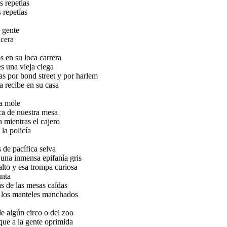
s repetías
s repetías
a gente
acera
s en su loca carrera
es una vieja ciega
 por bond street y por harlem
a recibe en su casa
la mole
ca de nuestra mesa
a mientras el cajero
la policía
 de pacífica selva
o una inmensa epifanía gris
alto y esa trompa curiosa
unta
as de las mesas caídas
 los manteles manchados
de algún circo o del zoo
que a la gente oprimida