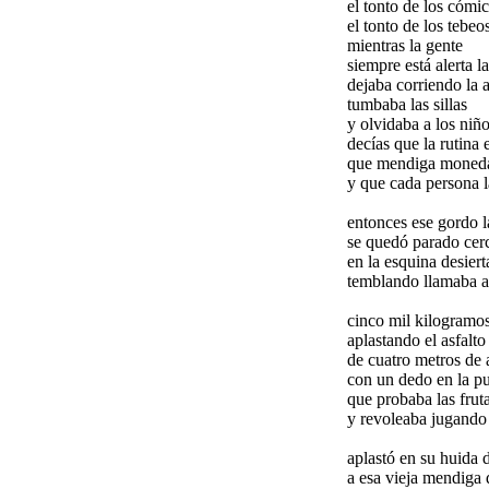
el tonto de los cómic
el tonto de los tebeo
mientras la gente
siempre está alerta l
dejaba corriendo la 
tumbaba las sillas
y olvidaba a los niño
decías que la rutina 
que mendiga monedas
y que cada persona l
entonces ese gordo 
se quedó parado cer
en la esquina desiert
temblando llamaba a 
cinco mil kilogramos
aplastando el asfalt
de cuatro metros de 
con un dedo en la p
que probaba las frut
y revoleaba jugando
aplastó en su huida 
a esa vieja mendiga 