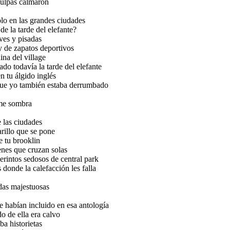
sculpas calmaron
olo en las grandes ciudades
 de la tarde del elefante?
ves y pisadas
 y de zapatos deportivos
ina del village
ado todavía la tarde del elefante
 tu álgido inglés
 que yo también estaba derrumbado
rme sombra
e las ciudades
rillo que se pone
e tu brooklin
enes que cruzan solas
erintos sedosos de central park
 donde la calefacción les falla
das majestuosas
e habían incluido en esa antología
o de ella era calvo
ba historietas