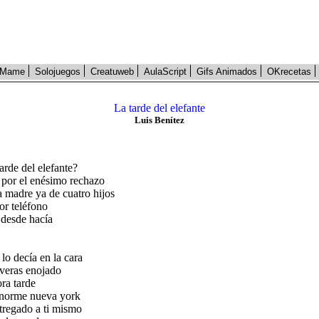
Mame
Solojuegos
Creatuweb
AulaScript
Gifs Animados
OKrecetas
La tarde del elefante
Luis Benítez
tarde del elefante?
 por el enésimo rechazo
 madre ya de cuatro hijos
or teléfono
 desde hacía
 lo decía en la cara
e veras enojado
ra tarde
 enorme nueva york
tregado a ti mismo