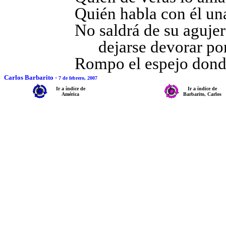
Quién habla con él un
No saldrá de su agujero
dejarse devorar por
Rompo el espejo donde 
Carlos Barbarito
-
7 de febrero, 2007
Ir a índice de
Ir a índice de
América
Barbarito, Carlos