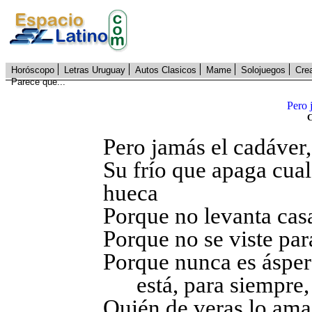
Horóscopo
Letras Uruguay
Autos Clasicos
Mame
Solojuegos
Cre
Parece que...
Pero j
C
Pero jamás el cadáver, 
Su frío que apaga cual
hueca
Porque no levanta casa
Porque no se viste pa
Porque nunca es áspero
está, para siempre,
Quién de veras lo ama,