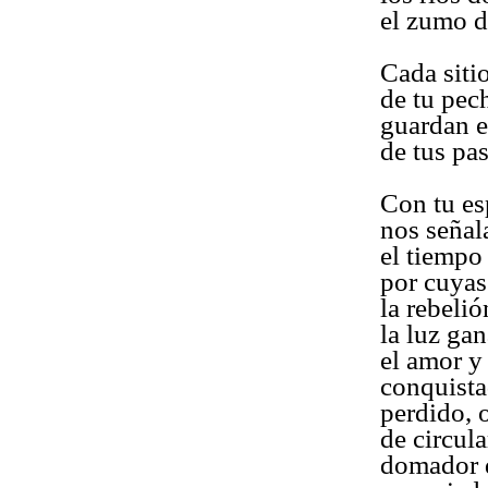
el zumo d
Cada siti
de tu pec
guardan e
de tus pa
Con tu es
nos señal
el tiempo
por cuyas
la rebelió
la luz ga
el amor y
conquista
perdido, 
de circul
domador 