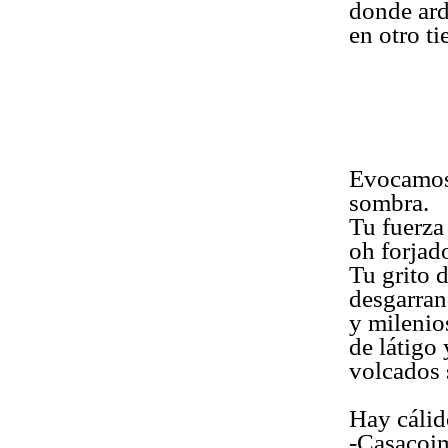
donde ardí
en otro t
Evocamos 
sombra.
Tu fuerza 
oh forjad
Tu grito 
desgarran
y milenio
de látigo 
volcados 
Hay cálid
-Casacoim