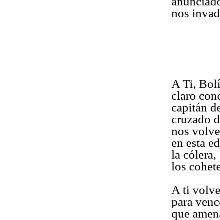
anunciado
nos invad
A Ti, Bolí
claro cond
capitán de
cruzado d
nos volv
en esta e
la cólera,
los cohet
A ti volv
para vence
que amena