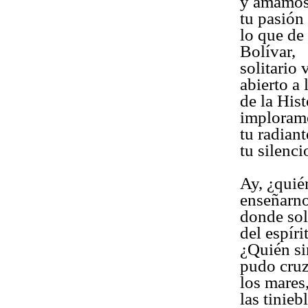
y amamo
tu pasión 
lo que de
Bolívar,
solitario
abierto a
de la Hist
imploramo
tu radiant
tu silenc
Ay, ¿quié
enseñarno
donde sol
del espíri
¿Quién si
pudo cruz
los mares
las tinieb