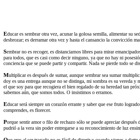
E
ducar es sembrar otra vez, acunar la golosa semilla, alimentar su se
desbrozar; es derramar otra vez y hasta el cansancio la convicción 
S
embrar no es recoger, es distanciarnos libres para mirar emancipados
para todos, que es casi como decir ninguno, ya que no hay ni posesión
conciencia que se puede partir y compartir. Nada se pierde todo se di
M
ultiplicar es después de sumar, aunque sembrar sea sumar multipli
doy es una entrega aunque no se distinga, mi sombra es su vereda y mi 
el que soy para que recogiera el bien regalado de su heredad tan pr
sabemos aún, que somos todos. O insistimos o erramos.
E
ducar será siempre un corazón errante y saber que ese fruto logrado 
comprendes, es florecer.
P
orque sentir amor o filo de rechazo sólo se puede apreciar después d
pudrió a la vera sin poder entregarse a su reconocimiento de luz ens
Q
ue eres al ser tragado no es fácil de digerir y cuando vienes a dart