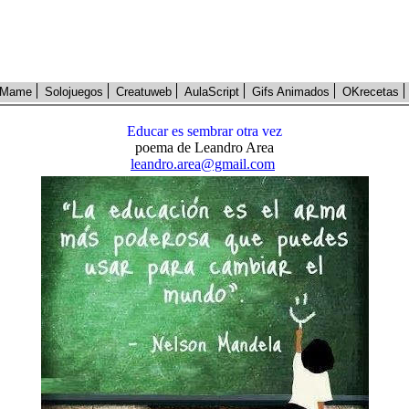
Mame
Solojuegos
Creatuweb
AulaScript
Gifs Animados
OKrecetas
Educar es sembrar otra vez
poema de Leandro Area
leandro.area@gmail.com