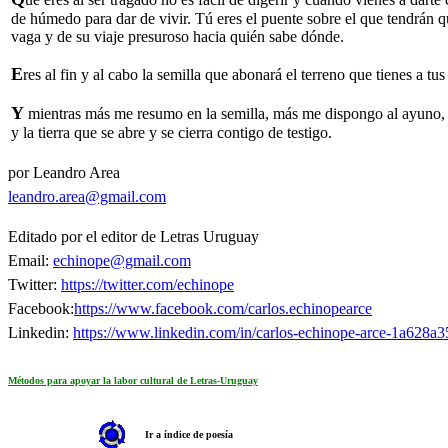
de húmedo para dar de vivir. Tú eres el puente sobre el que tendrán qu
vaga y de su viaje presuroso hacia quién sabe dónde.
E
res al fin y al cabo la semilla que abonará el terreno que tienes a t
Y
mientras más me resumo en la semilla, más me dispongo al ayuno, m
y la tierra que se abre y se cierra contigo de testigo.
por Leandro Area
leandro.area@gmail.com
Editado por el editor de Letras Uruguay
Email:
echinope@gmail.com
Twitter:
https://twitter.com/echinope
Facebook:
https://www.facebook.com/carlos.echinopearce
Linkedin:
https://www.linkedin.com/in/carlos-echinope-arce-1a628a3
Métodos para apoyar la labor cultural de Letras-Uruguay
Ir a índice de poesía