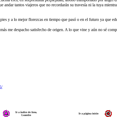
e andar tantos viajeros que no recordarán su travesía ni la tuya mientras
us pies y a lo mejor florezcas en tiempo que pasó o en el futuro ya que ed
ás me despacho satisfecho de origen. A lo que vine y aún no sé complet
5/
Ir a índice de Area,
Ir a página inicio
Leandro