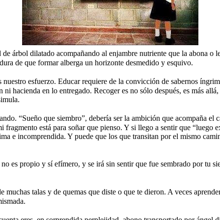
d de árbol dilatado acompañando al enjambre nutriente que la abona o le
madura de que formar alberga un horizonte desmedido y esquivo.
 nuestro esfuerzo. Educar requiere de la convicción de sabernos íngrimos
 ni hacienda en lo entregado. Recoger es no sólo después, es más allá, 
simula.
cando. “Sueño que siembro”, debería ser la ambición que acompaña el ca
fragmento está para soñar que pienso. Y si llego a sentir que “luego exi
óxima e incomprendida. Y puede que los que transitan por el mismo cami
no es propio y sí efímero, y se irá sin sentir que fue sembrado por tu 
e muchas talas y de quemas que diste o que te dieron. A veces aprender a
imismada.
e cuenta eres, en sorprendida perplejidad, abono transportado por ángel 