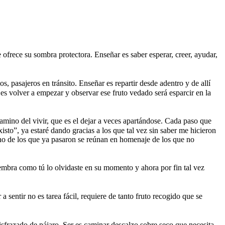
 ofrece su sombra protectora. Enseñar es saber esperar, creer, ayudar,
, pasajeros en tránsito. Enseñar es repartir desde adentro y de allí
es volver a empezar y observar ese fruto vedado será esparcir en la
mino del vivir, que es el dejar a veces apartándose. Cada paso que
sto”, ya estaré dando gracias a los que tal vez sin saber me hicieron
no de los que ya pasaron se reúnan en homenaje de los que no
siembra como tú lo olvidaste en su momento y ahora por fin tal vez
 sentir no es tarea fácil, requiere de tanto fruto recogido que se
disfrazado de pájaro. Ser es caminar descalzo sobre seco que necesita