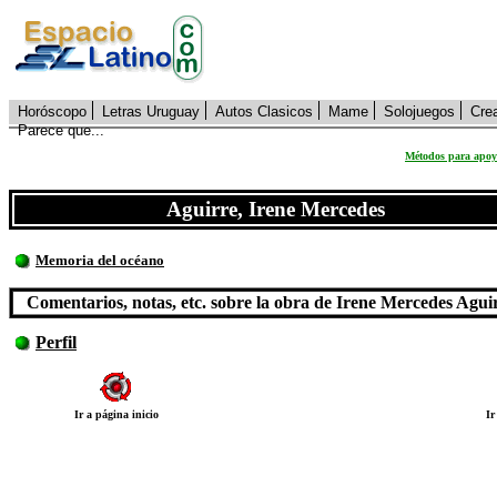
Horóscopo
Letras Uruguay
Autos Clasicos
Mame
Solojuegos
Cre
Parece que...
Métodos para apoya
Aguirre, Irene Mercedes
Memoria del océano
Comentarios, notas, etc. sobre la obra de Irene Mercedes Agui
Perfil
Ir a página inicio
Ir